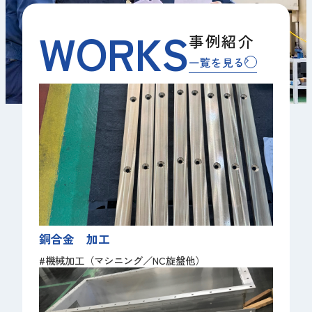
WORKS
事例紹介
一覧を見る
銅合金 加工
#機械加工（マシニング／NC旋盤他）