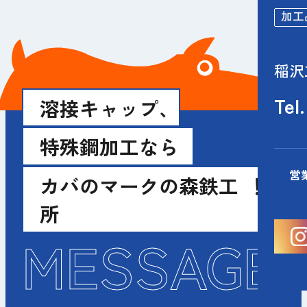
加工
稲沢
Tel.
溶接キャップ、
特殊鋼加工なら
営
カバのマークの森鉄工
！
所
MESSAGE