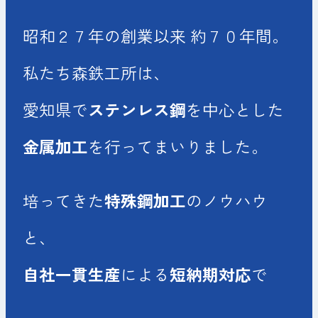
昭和２７年の創業以来 約７０年間。
私たち森鉄工所は、
愛知県で
ステンレス鋼
を
中心とした
金属加工
を行ってまいりました。
培ってきた
特殊鋼加工
のノウハウ
と、
自社一貫生産
による
短納期対応
で