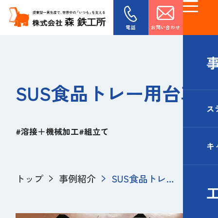
電話
お問い合わせ
SUS食品トレー用台車
ス
#溶接＋機械加工
#組立て
キ
トップ
事例紹介
SUS食品トレー
用台車