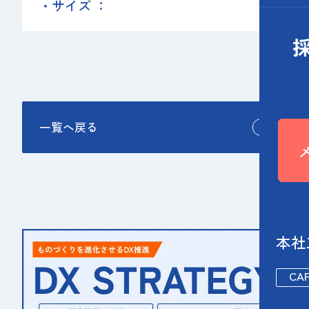
・サイズ ：
一覧へ戻る
本社
CA