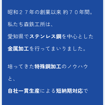
昭和２７年の創業以来 約７０年間。
私たち森鉄工所は、
愛知県で
ステンレス鋼
を
中心とした
金属加工
を行ってまいりました。
培ってきた
特殊鋼加工
のノウハウ
と、
自社一貫生産
による
短納期対応
で