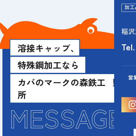
加工
稲沢
Tel.
溶接キャップ、
特殊鋼加工なら
営
カバのマークの森鉄工
！
所
MESSAGE