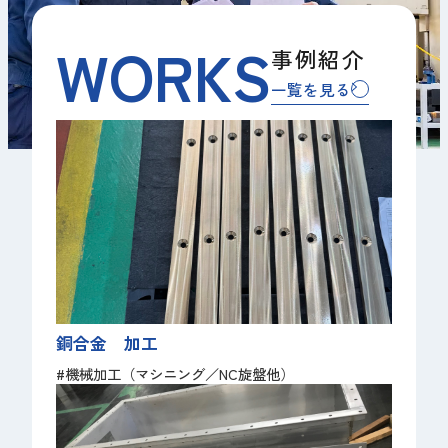
WORKS
事例紹介
一覧を見る
銅合金 加工
#機械加工（マシニング／NC旋盤他）