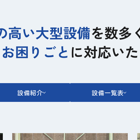
の高い大型設備
を
数多
るお困りごと
に対応いた
設備紹介
設備一覧表