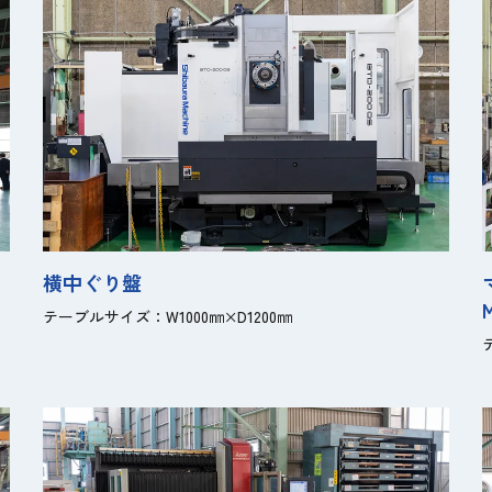
横中ぐり盤
、
テーブルサイズ：W1000㎜×D1200㎜