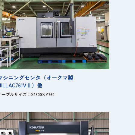
マシニングセンタ（オークマ製
MILLAC761VⅡ）他
テーブルサイズ：X1800×Y760