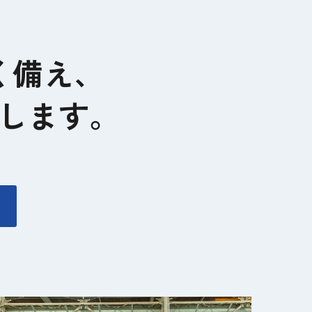
く備え、
します。