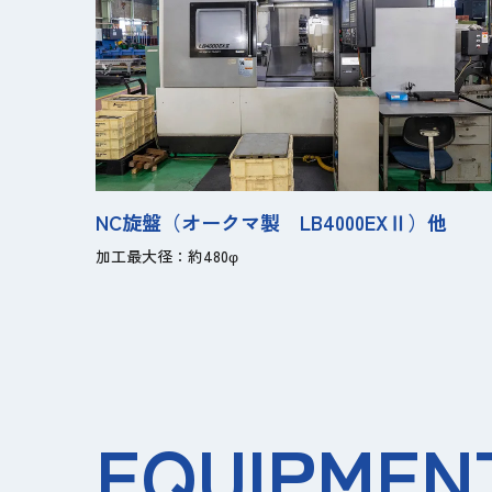
NC旋盤（オークマ製 LB4000EXⅡ）他
加工最大径：約480φ
EQUIPMENT