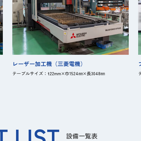
レーザー加工機（三菱電機）
テーブルサイズ：t22mm×巾1524㎜×長3048㎜
 LIST
設備一覧表