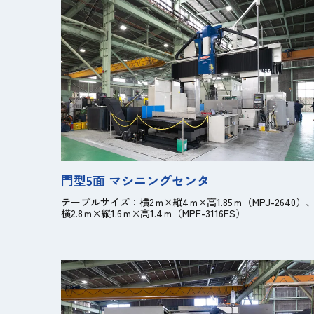
門型5面 マシニングセンタ
テーブルサイズ：
横2ｍ×縦4ｍ×高1.85ｍ（MPJ-2640）
横2.8ｍ×縦1.6ｍ×高1.4ｍ（MPF-3116FS）