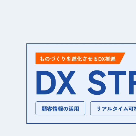
当社が運営するWebサイト（以下
は、webコンテンツへのアクセ
いのブラウザ設定からCookie
アクセス解析ツールについて
当サイトでは、Google LLC
スは、トラフィックデータの収集
特定するものではありません。この
詳細は「Googleアナリティク
法令等の遵守
当社は、お客様等の個人情報の
及びこのプライバシーポリシー
安全管理措置
当社は、お客様等の個人情報を
損から保護する 為、必要な安全
継続的改善
当社は、個人情報保護に関する