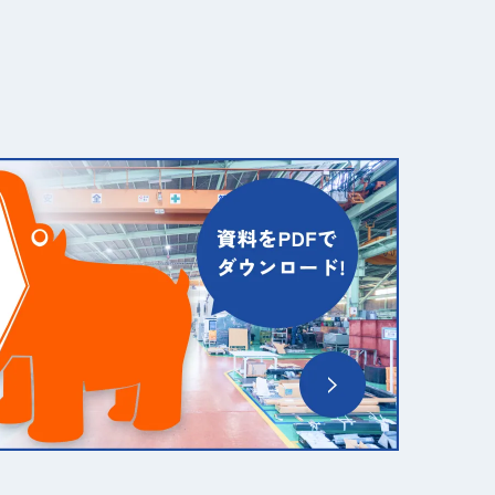
を利用しています。 Cookieと
号は含まれません。 また、お使
います。 Googleアナリティク
タは匿名で収集されており、個人を
す。 Googleアナリティクスの
する法律、その他の関連法令 、
ス、改ざん、漏えい、滅失及び毀
る個人情報の取扱いについて継続