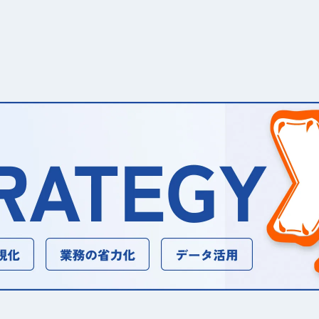
、当サイトといいます）では、一部のコンテンツにおいてCookie
スに関する情報であり、お名前・メールアドレス・住所・電話番
を無効にすることが可能です。
が提供するアクセス解析ツール「Googleアナリティクス」を利用して
のためにCookieを使用しています。このトラフィックデー
機能はCookieを無効にすることで収集を拒否することが出来ま
ス利用規約」をご覧ください。
取得、利用その他一切の取り扱いについて、個人情報の保護に関
を遵守します。
正確かつ最新の内容に保つよう努めるとともに、不正なアクセ
管理措置を講じます。
内部規定の整備、従業員教育の実施などを通じて、社内におけ