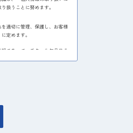
取り扱うことに努めます。
れを適切に管理、保護し、お客様
うに定めます。
情報であって、氏名、生年月日そ
個人情報の使用範囲を限定し、適
き、お客様等の個人情報を第三者
のみに限定し、提供先に対して契
止を求められた時には、合理的な