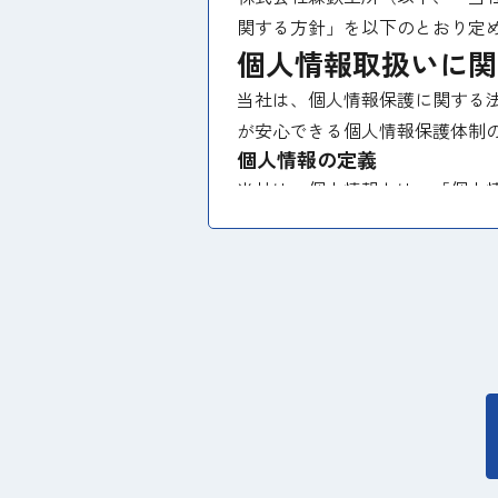
関する方針」を以下のとおり定
個人情報取扱いに関
当社は、個人情報保護に関する
が安心できる個人情報保護体制
個人情報の定義
当社は、個人情報とは、「個人
の他の記述等により特定の個人
個人情報の収集、利用、提供
当社は、個人情報の収集・利用
切に取扱います。また、お客様
に提供しません。尚、お客様の
約等により個人情報の管理を義
プライバシー尊重
当社は、プライバシーを尊重し
期間、妥当な範囲内でこれに応
Cookieについて