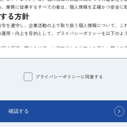
め、業務に従事するすべての者は、個人情報を正確かつ安全に
する方針
法令を遵守し、企業活動の上で取り扱う個人情報について、こ
の運用・向上を目的として、プライバシーポリシーを以下のよ
情報の保護に関する法律」に規定される生存する個人に関する
を識別することができるものと認識しております。
にあたり、お客様等に対し事前に目的を明らかにし、収集した
プライバシーポリシーに同意する
等の同意を事前に得た場合、又は法令により許された場合を除
個人情報を第三者に提供する場合、提供する情報は必要な範囲
務付けるとともに、適切な監督を行います。
、当社が収集した個人情報に対し、開示、訂正、削除、利用停
確認する
じます。